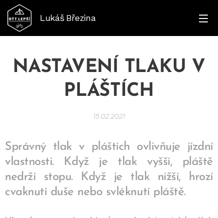
Lukáš
Březina
NASTAVENÍ TLAKU V
PLÁŠTÍCH
15.02.2021
Správný tlak v pláštích ovlivňuje jízdní
vlastnosti. Když je tlak vyšší, pláště
nedrží stopu. Když je tlak nižší, hrozí
cvaknutí duše nebo svléknutí pláště.